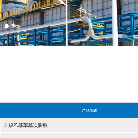
产品名称
2-羧乙基苯基次膦酸