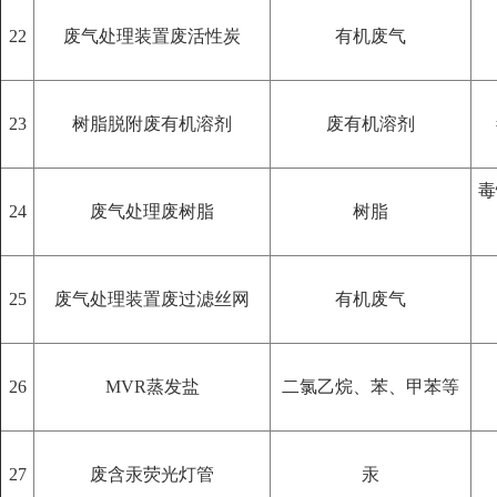
22
废气处理装置废活性炭
有机废气
23
树脂脱附废有机溶剂
废有机溶剂
毒
24
废气处理废树脂
树脂
25
废气处理装置废过滤丝网
有机废气
26
MVR蒸发盐
二氯乙烷、苯、甲苯等
27
废含汞荧光灯管
汞