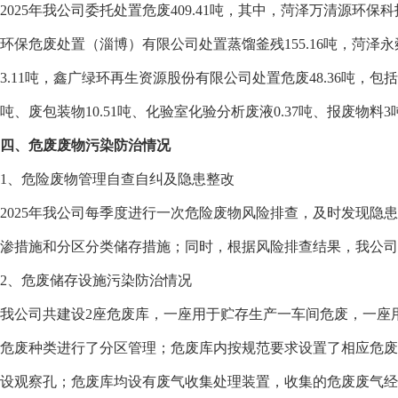
2025年我公司委托处置危废409.41吨，其中，菏泽万清源环保
环保危废处置（淄博）有限公司处置蒸馏釜残155.16吨，菏泽永
3.11吨，鑫广绿环再生资源股份有限公司处置危废48.36吨，包括废
吨、废包装物10.51吨、化验室化验分析废液0.37吨、报废物料
四、危废废物污染防治情况
1、危险废物管理自查自纠及隐患整改
2025年我公司每季度进行一次危险废物风险排查，及时发现
渗措施和分区分类储存措施；同时，根据风险排查结果，我公
2、危废储存设施污染防治情况
我公司共建设2座危废库，一座用于贮存生产一车间危废，一座
危废种类进行了分区管理；危废库内按规范要求设置了相应危废
设观察孔；危废库均设有废气收集处理装置，收集的危废废气经