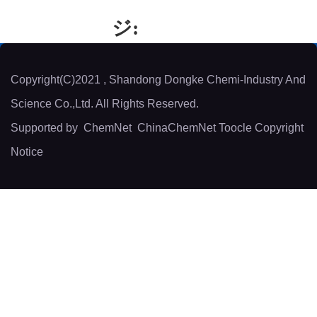
ジ:
Copyright(C)2021 ,
Shandong Dongke Chemi-Industry And
Science Co.,Ltd.
All Rights Reserved.
Supported by
ChemNet
ChinaChemNet
Toocle
Copyright
Notice