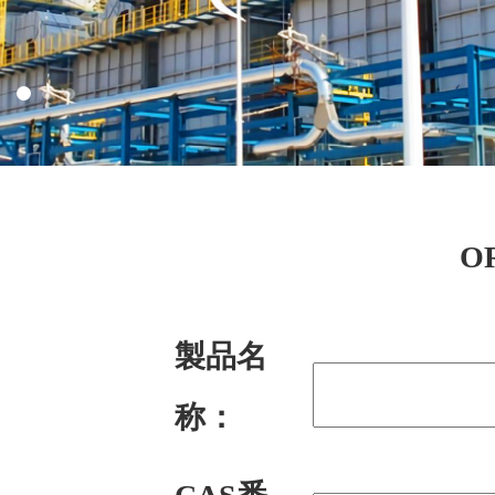
O
製品名
称：